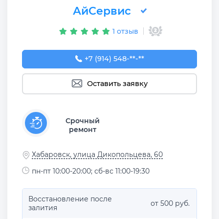
АйСервис
1 отзыв
+7 (914) 548-54-51
+7 (914) 548-**-**
Оставить заявку
Срочный
ремонт
Хабаровск, улица Дикопольцева, 60
пн-пт 10:00-20:00; сб-вс 11:00-19:30
Восстановление после
от 500 руб.
залития