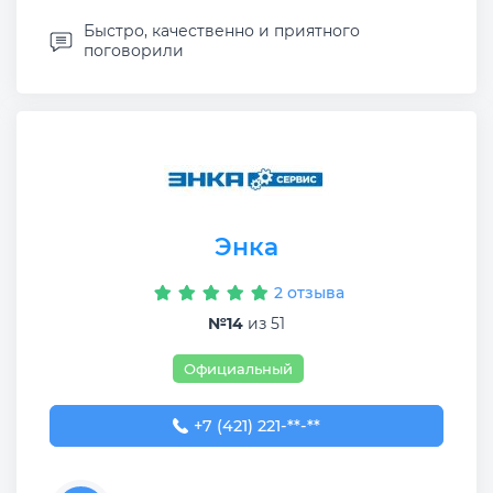
Быстро, качественно и приятного
поговорили
Энка
2 отзыва
№14
из 51
Официальный
+7 (421) 221-60-39
+7 (421) 221-**-**