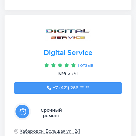
Digital Service
1 отзыв
№9
из 51
+7 (421) 266-94-66
+7 (421) 266-**-**
Срочный
ремонт
Хабаровск, Большая ул., 2/1