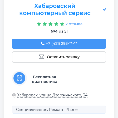
Хабаровский
компьютерный сервис
2 отзыва
№4
из 51
+7 (421) 293-73-64
+7 (421) 293-**-**
Оставить заявку
Бесплатная
диагностика
Хабаровск, улица Дзержинского, 34
Специализация: Ремонт iPhone