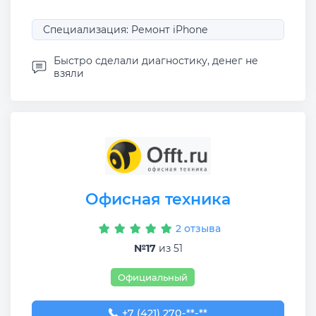
Специализация: Ремонт iPhone
Быстро сделали диагностику, денег не
взяли
Офисная техника
2 отзыва
№17
из 51
Официальный
+7 (421) 270-30-40
+7 (421) 270-**-**