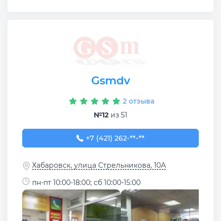
Gsmdv
2 отзыва
№12
из 51
+7 (421) 262-98-44
+7 (421) 262-**-**
Хабаровск, улица Стрельникова, 10А
пн-пт 10:00-18:00; сб 10:00-15:00