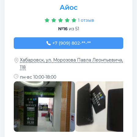
Айос
1 отзыв
№16
из 51
+7 (909) 802-68-61
+7 (909) 802-**-**
Хабаровск, ул. Морозова Павла Леонтьевича,
118
пн-вс 10:00-18:00