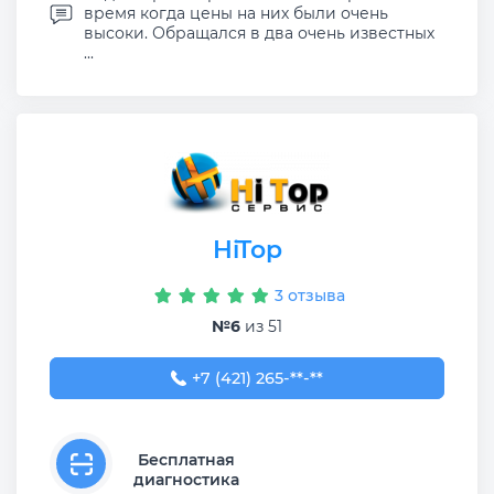
время когда цены на них были очень
высоки. Обращался в два очень известных
...
HiTop
3 отзыва
№6
из 51
+7 (421) 265-85-38
+7 (421) 265-**-**
Бесплатная
диагностика