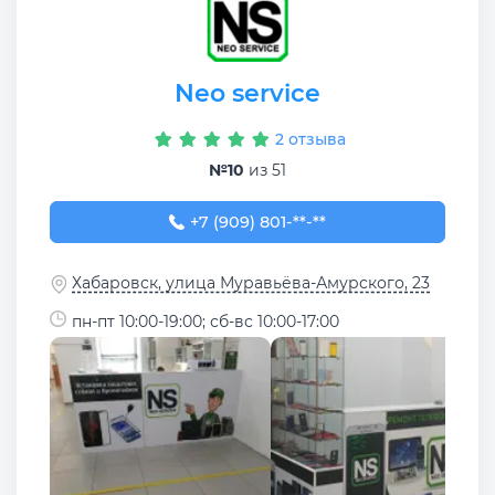
Neo service
2 отзыва
№10
из 51
+7 (909) 801-85-43
+7 (909) 801-**-**
Хабаровск, улица Муравьёва-Амурского, 23
пн-пт 10:00-19:00; сб-вс 10:00-17:00