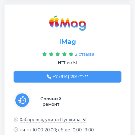
IMag
2 отзыва
№7
из 51
+7 (914) 201-22-23
+7 (914) 201-**-**
Срочный
ремонт
Хабаровск, улица Пушкина, 51
пн-пт 10:00-20:00; сб-вс 10:00-19:00