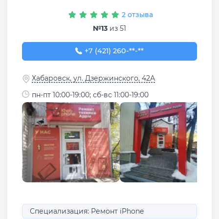
2 отзыва
№13
из 51
+7 (421) 260-61-66
+7 (421) 260-**-**
Хабаровск, ул. Дзержинского, 42А
пн-пт 10:00-19:00; сб-вс 11:00-19:00
Специализация: Ремонт iPhone