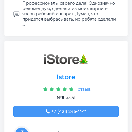
Профессионалы своего дела! Однозначно
рекомендую, сделали из моих кирпич-
часов рабочий аппарат. Думал, что
придется выбрасывать, но ребята сделали
...
Istore
1 отзыв
№8
из 51
+7 (421) 245-57-00
+7 (421) 245-**-**