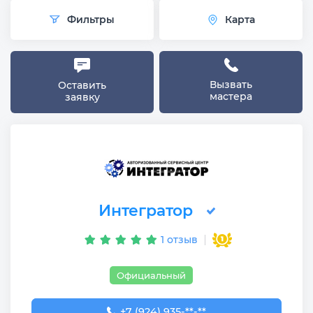
Фильтры
Карта
Вызвать
Оставить
мастера
заявку
Интегратор
1 отзыв
Официальный
+7 (924) 935-01-01
+7 (924) 935-**-**