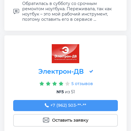
Обратилась в субботу со срочным
ремонтом ноутбука. Переживала, так как
ноутбук – это мой рабочий инструмент,
поэтому оставить его в сервисе ...
Электрон-ДВ
5 отзывов
№5
из 51
+7 (962) 503-99-63
+7 (962) 503-**-**
Оставить заявку