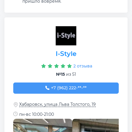
пришло вовремя.
I-Style
2 отзыва
№15
из 51
+7 (962) 222-69-99
+7 (962) 222-**-**
Хабаровск, улица Льва Толстого, 19
пн-вс 10:00-21:00