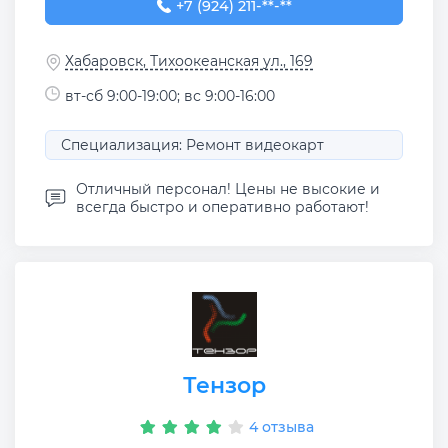
+7 (924) 211-25-60
+7 (924) 211-**-**
Хабаровск, Тихоокеанская ул., 169
вт-сб 9:00-19:00; вс 9:00-16:00
Специализация: Ремонт видеокарт
Отличный персонал! Цены не высокие и
всегда быстро и оперативно работают!
Тензор
4 отзыва