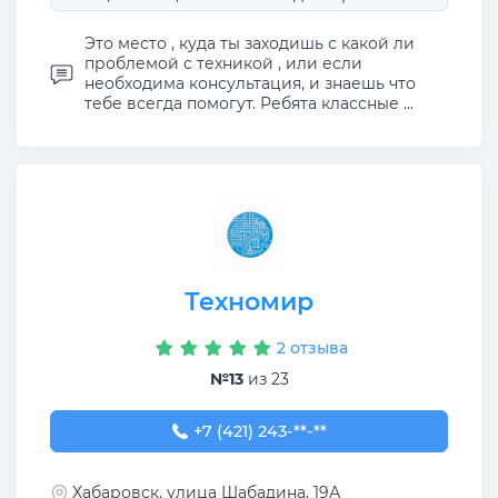
Это место , куда ты заходишь с какой ли
проблемой с техникой , или если
необходима консультация, и знаешь что
тебе всегда помогут. Ребята классные ...
Техномир
2 отзыва
№13
из 23
+7 (421) 243-91-79
+7 (421) 243-**-**
Хабаровск, улица Шабадина, 19А