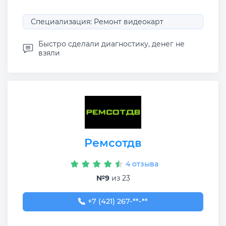
Специализация: Ремонт видеокарт
Быстро сделали диагностику, денег не
взяли
Ремсотдв
4 отзыва
№9
из 23
+7 (421) 267-77-71
+7 (421) 267-**-**