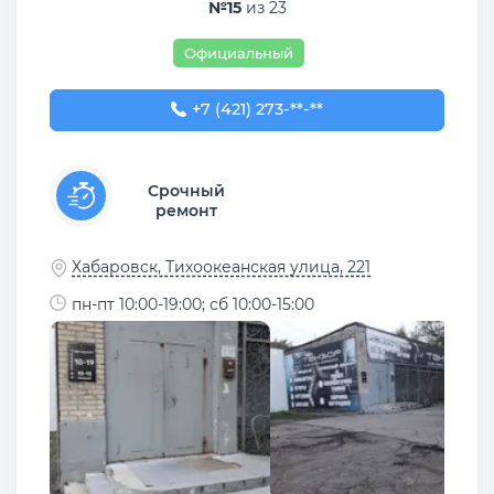
№15
из 23
Официальный
+7 (421) 273-16-47
+7 (421) 273-**-**
Срочный
ремонт
Хабаровск, Тихоокеанская улица, 221
пн-пт 10:00-19:00; сб 10:00-15:00