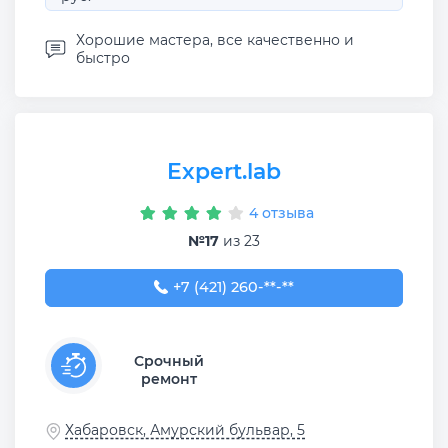
Хорошие мастера, все качественно и
быстро
Expert.lab
4 отзыва
№17
из 23
+7 (421) 260-76-03
+7 (421) 260-**-**
Срочный
ремонт
Хабаровск, Амурский бульвар, 5