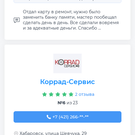
Отдал карту в ремонт, нужно было
заменить банку памяти, мастер пообещал
сделать день в день. Все сделали вовремя
и за адекватные деньги. Спасибо ...
Коррад-Сервис
2 отзыва
№6
из 23
+7 (421) 266-91-99
+7 (421) 266-**-**
Хабаровск, улица Шевчука, 29