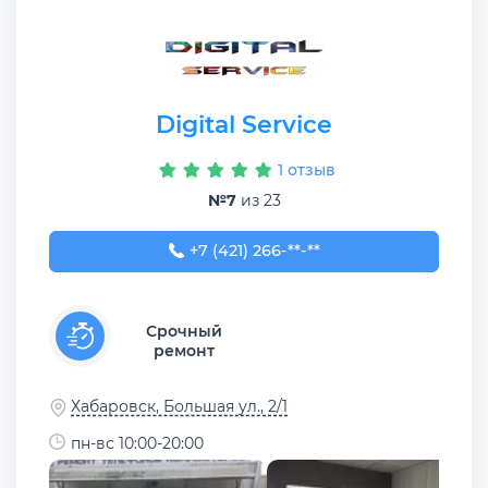
Digital Service
1 отзыв
№7
из 23
+7 (421) 266-94-66
+7 (421) 266-**-**
Срочный
ремонт
Хабаровск, Большая ул., 2/1
пн-вс 10:00-20:00