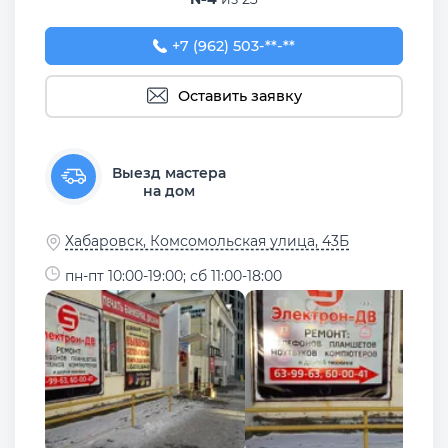
+7 (962) 503-99-63
+7 (962) 503-**-**
Оставить заявку
Выезд мастера
на дом
Хабаровск, Комсомольская улица, 43Б
пн-пт 10:00-19:00; сб 11:00-18:00