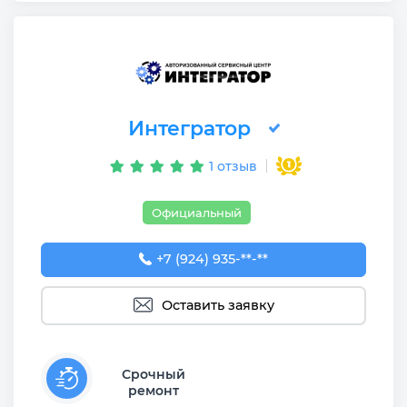
Интегратор
1 отзыв
Официальный
+7 (924) 935-01-01
+7 (924) 935-**-**
Оставить заявку
Срочный
ремонт