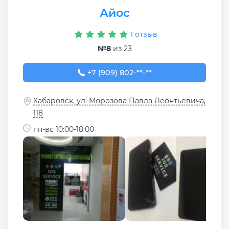
Айос
1 отзыв
№8
из 23
+7 (909) 802-68-61
+7 (909) 802-**-**
Хабаровск, ул. Морозова Павла Леонтьевича,
118
пн-вс 10:00-18:00