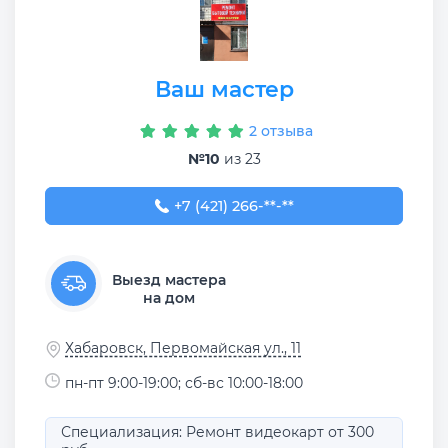
Ваш мастер
2 отзыва
№10
из 23
+7 (421) 266-42-55
+7 (421) 266-**-**
Выезд мастера
на дом
Хабаровск, Первомайская ул., 11
пн-пт 9:00-19:00; сб-вс 10:00-18:00
Специализация: Ремонт видеокарт от 300