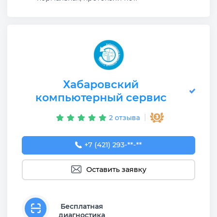
Хабаровский
компьютерный сервис
2 отзыва
+7 (421) 293-73-64
+7 (421) 293-**-**
Оставить заявку
Бесплатная
диагностика