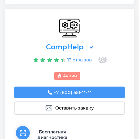
CompHelp
13 отзывов
Акции
+7 (800) 551-74-09
+7 (800) 551-**-**
Оставить заявку
Бесплатная
диагностика