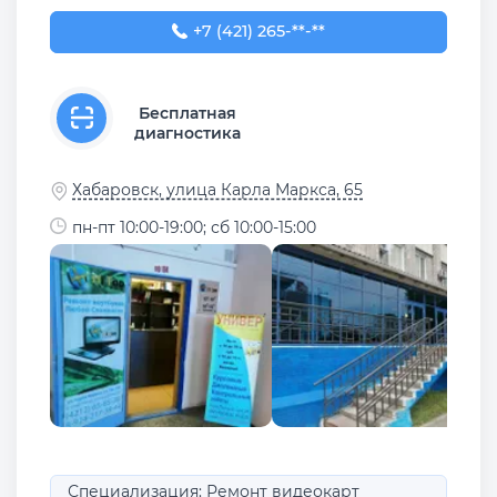
+7 (421) 265-85-38
+7 (421) 265-**-**
Бесплатная
диагностика
Хабаровск, улица Карла Маркса, 65
пн-пт 10:00-19:00; сб 10:00-15:00
Специализация: Ремонт видеокарт