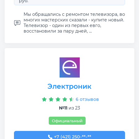
руб.
Мы обращались с ремонтом телевизора, во
многих мастерских сказали - купите новый.
Телевизор - один из первых евго,
восстановили за пару дней, ...
Электроник
6 отзывов
№11
из 23
Официальный
+7 (421) 250-00-66
+7 (421) 250-**-**