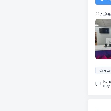
Хабар
Специ
Купи
вруч