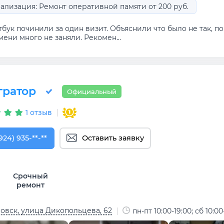
ализация: Ремонт оперативной памяти от 200 руб.
бук починили за один визит. Объяснили что было не так, по
ени много не заняли. Рекомен...
гратор
Официальный
1 отзыв
924) 935-01-01
924) 935-**-**
Оставить заявку
Срочный
ремонт
овск, улица Дикопольцева, 62
пн-пт 10:00-19:00; сб 10:00