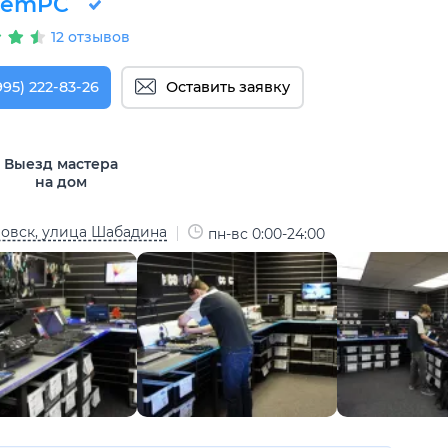
RemPC
12 отзывов
995) 222-83-26
Оставить заявку
Выезд мастера
на дом
овск, улица Шабадина
пн-вс 0:00-24:00