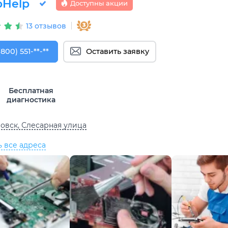
Help
Доступны акции
13 отзывов
800) 551-74-09
(800) 551-**-**
Оставить заявку
Бесплатная
диагностика
овск, Слесарная улица
ь все адреса