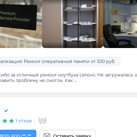
ализация: Ремонт оперативной памяти от 500 руб.
сибо за отличный ремонт ноутбука Lenovo. Не загружалась
авить проблему не смогли. Как ...
1 отзыв
800) 600-32-34
(800) 600-**-**
Оставить заявку