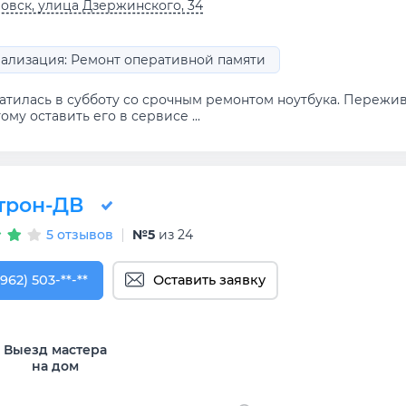
овск, улица Дзержинского, 34
ализация: Ремонт оперативной памяти
тилась в субботу со срочным ремонтом ноутбука. Переживал
ому оставить его в сервисе ...
трон-ДВ
5 отзывов
№5
из 24
962) 503-99-63
(962) 503-**-**
Оставить заявку
Выезд мастера
на дом