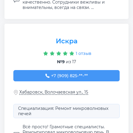
качественно. Сотрудники вежливы и
внимательны, всегда на связи. ...
Искра
1 отзыв
№9
из 17
+7 (909) 825-70-67
+7 (909) 825-**-**
Хабаровск, Волочаевская ул., 15
Специализация: Ремонт микроволновых
печей
Всё просто! Грамотные специалисты.
Ремонтировал микроволновую печь. В