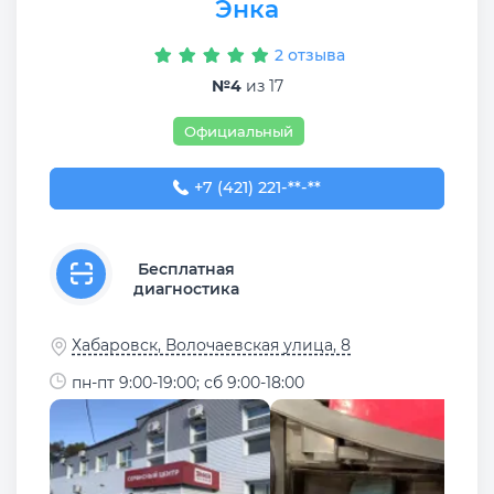
Энка
2 отзыва
№4
из 17
Официальный
+7 (421) 221-60-39
+7 (421) 221-**-**
Бесплатная
диагностика
Хабаровск, Волочаевская улица, 8
пн-пт 9:00-19:00; сб 9:00-18:00