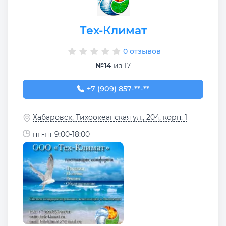
Тех-Климат
0 отзывов
№14
из 17
+7 (909) 857-94-61
+7 (909) 857-**-**
Хабаровск, Тихоокеанская ул., 204, корп. 1
пн-пт 9:00-18:00