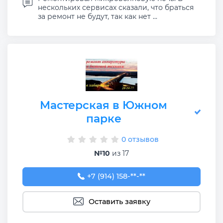
нескольких сервисах сказали, что браться
за ремонт не будут, так как нет ...
Мастерская в Южном
парке
0 отзывов
№10
из 17
+7 (914) 158-14-77
+7 (914) 158-**-**
Оставить заявку