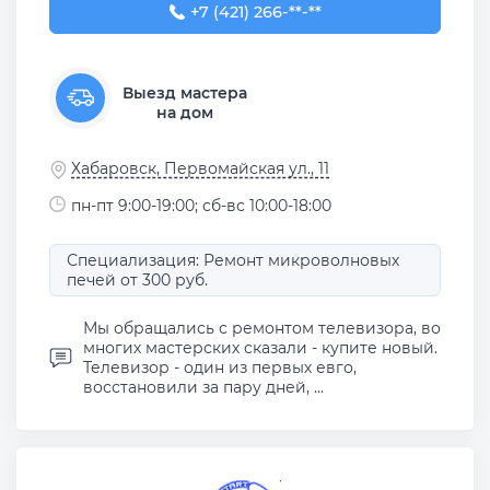
+7 (421) 266-42-55
+7 (421) 266-**-**
Выезд мастера
на дом
Хабаровск, Первомайская ул., 11
пн-пт 9:00-19:00; сб-вс 10:00-18:00
Специализация: Ремонт микроволновых
печей от 300 руб.
Мы обращались с ремонтом телевизора, во
многих мастерских сказали - купите новый.
Телевизор - один из первых евго,
восстановили за пару дней, ...