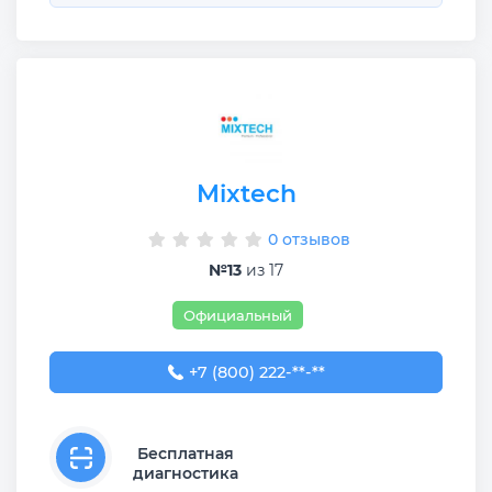
Mixtech
0 отзывов
№13
из 17
Официальный
+7 (800) 222-26-79
+7 (800) 222-**-**
Бесплатная
диагностика