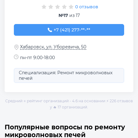
0 отзывов
№17
из 17
+7 (421) 277-88-60
+7 (421) 277-**-**
Хабаровск, ул. Уборевича, 50
пн-пт 9:00-18:00
Специализация: Ремонт микроволновых
печей
Средний ⭐ рейтинг организаций - 4.6 на основании ⚡ 226 отзывов
у 🔥 17 организаций.
Популярные вопросы по ремонту
микроволновых печей