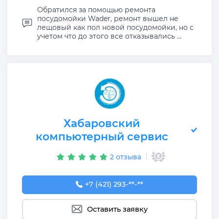
Обратился за помощью ремонта
посудомойки Wader, ремонт вышел не
лещовый как пол новой посудомойки, но с
учетом что до этого все отказывались ...
Хабаровский
компьютерный сервис
2 отзыва
+7 (421) 293-73-64
+7 (421) 293-**-**
Оставить заявку