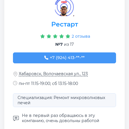
Рестарт
2 отзыва
№7
из 17
+7 (924) 413-17-96
+7 (924) 413-**-**
Хабаровск, Волочаевская ул., 123
пн-пт 11:15-19:00; сб 13:15-18:00
Специализация: Ремонт микроволновых
печей
Не в первый раз обращаюсь в эту
компанию, очень довольны работой