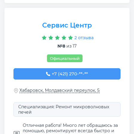
Сервис Центр
2 отзыва
№8
из 17
Официальный
+7 (421) 270-30-40
+7 (421) 270-**-**
Хабаровск, Молдавский переулок, 5
Специализация: Ремонт микроволновых
печей
Отличная работа! Много лет обращаюсь за
помощью, ремонтируют всегда быстро и