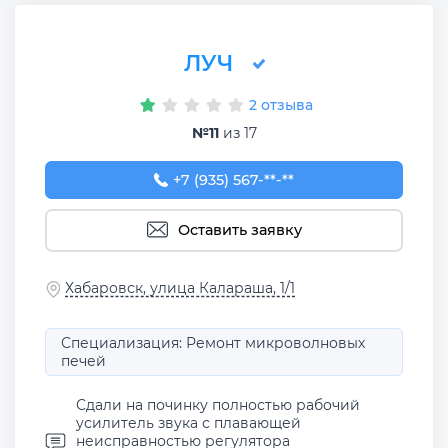
ЛУЧ
2 отзыва
№11
из 17
+7 (935) 567-66-75
+7 (935) 567-**-**
Оставить заявку
Хабаровск, улица Калараша, 1/1
Специализация: Ремонт микроволновых
печей
Сдали на починку полностью рабочий
усилитель звука с плавающей
неисправностью регулятора