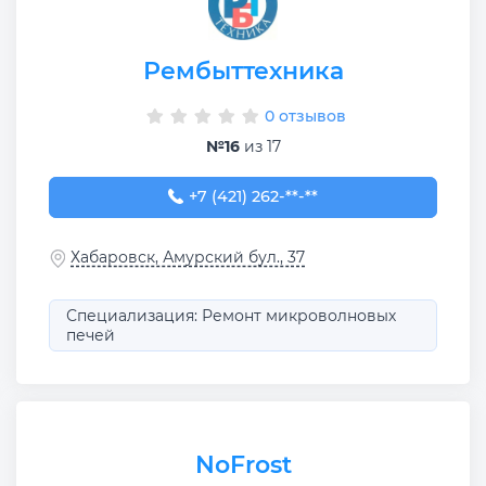
Рембыттехника
0 отзывов
№16
из 17
+7 (421) 262-00-23
+7 (421) 262-**-**
Хабаровск, Амурский бул., 37
Специализация: Ремонт микроволновых
печей
NoFrost