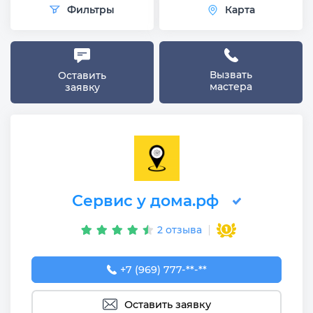
Фильтры
Карта
Вызвать
Оставить
мастера
заявку
Сервис у дома.рф
2 отзыва
+7 (969) 777-50-55
+7 (969) 777-**-**
Оставить заявку