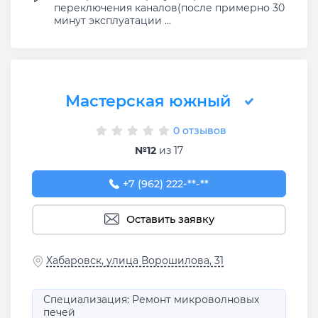
переключения каналов(после примерно 30
минут эксплуатации ...
Мастерская южный
0 отзывов
№12
из 17
+7 (962) 222-20-57
+7 (962) 222-**-**
Оставить заявку
Хабаровск, улица Ворошилова, 31
Специализация: Ремонт микроволновых
печей