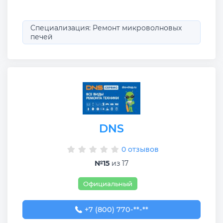
Специализация: Ремонт микроволновых
печей
DNS
0 отзывов
№15
из 17
Официальный
+7 (800) 770-78-88
+7 (800) 770-**-**