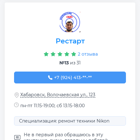
Рестарт
2 отзыва
№13
из 31
+7 (924) 413-17-96
+7 (924) 413-**-**
Хабаровск, Волочаевская ул., 123
пн-пт 11:15-19:00; сб 13:15-18:00
Специализация: ремонт техники Nikon
Не в первый раз обращаюсь в эту