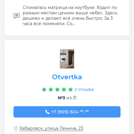
Сломалась матрица на ноутбуке. Ходил по
разным местам ценник выше небес. Здесь
дешево и делают всё очень быстро. За 3
часа всё поменяли. Со...
Otvertka
2 отзыва
№5
из 31
+7 (909) 824-68-45
+7 (909) 824-**-**
Хабаровск, улица Ленина, 23