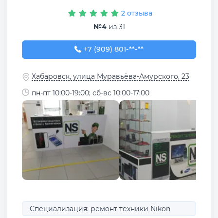
2 отзыва
№4
из 31
+7 (909) 801-85-43
+7 (909) 801-**-**
Хабаровск, улица Муравьёва-Амурского, 23
пн-пт 10:00-19:00; сб-вс 10:00-17:00
Специализация: ремонт техники Nikon