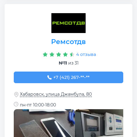
Ремсотдв
4 отзыва
№11
из 31
+7 (421) 267-77-71
+7 (421) 267-**-**
Хабаровск, улица Джамбула, 80
пн-пт 10:00-18:00