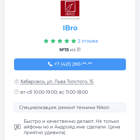
IBro
2 отзыва
№15
из 31
+7 (421) 290-04-04
+7 (421) 290-**-**
Хабаровск, ул. Льва Толстого, 15
вт-сб 10:00-19:00; вс 11:00-18:00
Специализация: ремонт техники Nikon
Быстро и качественно делают. Не только
айфоны но и Андройд мне сделали. Цена
приятно удивила)