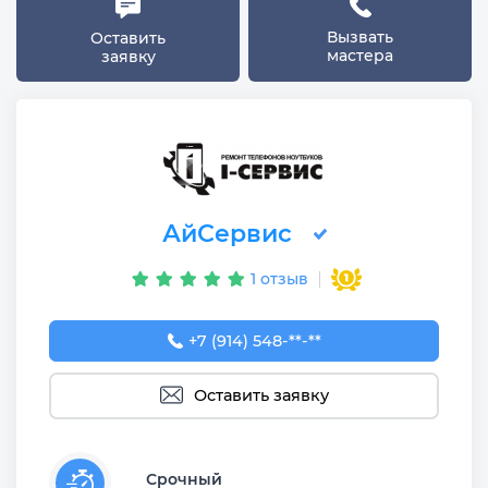
Вызвать
Оставить
мастера
заявку
АйСервис
1 отзыв
+7 (914) 548-54-51
+7 (914) 548-**-**
Оставить заявку
Срочный