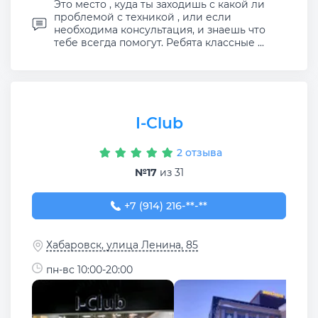
Это место , куда ты заходишь с какой ли
проблемой с техникой , или если
необходима консультация, и знаешь что
тебе всегда помогут. Ребята классные ...
I-Club
2 отзыва
№17
из 31
+7 (914) 216-99-99
+7 (914) 216-**-**
Хабаровск, улица Ленина, 85
пн-вс 10:00-20:00