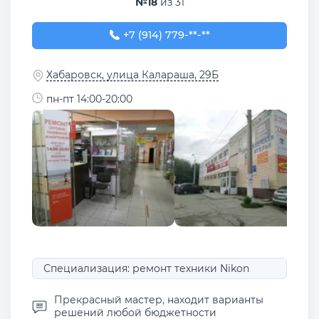
№18
из 31
+7 (914) 779-38-26
+7 (914) 779-**-**
Хабаровск, улица Калараша, 29Б
пн-пт 14:00-20:00
Специализация: ремонт техники Nikon
Прекрасный мастер, находит варианты
решений любой бюджетности