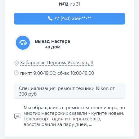
№12
из 31
+7 (421) 266-42-55
+7 (421) 266-**-**
Выезд мастера
на дом
Хабаровск, Первомайская ул., 11
пн-пт 9:00-19:00; сб-вс 10:00-18:00
Специализация: ремонт техники Nikon от
300 руб.
Мы обращались с ремонтом телевизора, во
многих мастерских сказали - купите новый.
Телевизор - один из первых евго,
восстановили за пару дней, ...