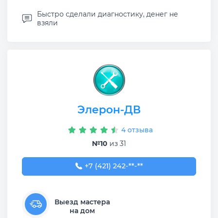
Быстро сделали диагностику, денег не
взяли
Элерон-ДВ
4 отзыва
№10
из 31
+7 (421) 242-63-44
+7 (421) 242-**-**
Выезд мастера
на дом