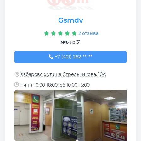
Gsmdv
2 отзыва
№6
из 31
+7 (421) 262-98-44
+7 (421) 262-**-**
Хабаровск, улица Стрельникова, 10А
пн-пт 10:00-18:00; сб 10:00-15:00