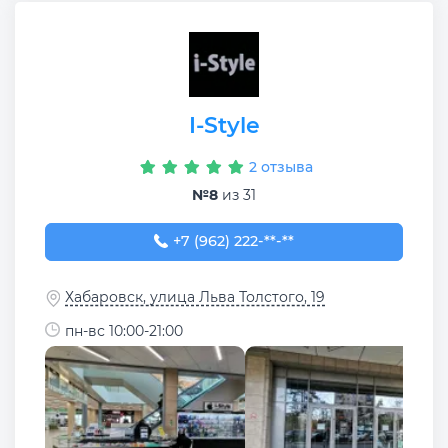
I-Style
2 отзыва
№8
из 31
+7 (962) 222-69-99
+7 (962) 222-**-**
Хабаровск, улица Льва Толстого, 19
пн-вс 10:00-21:00