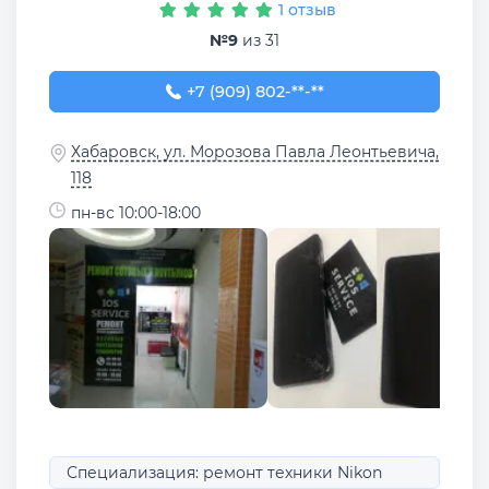
1 отзыв
№9
из 31
+7 (909) 802-68-61
+7 (909) 802-**-**
Хабаровск, ул. Морозова Павла Леонтьевича,
118
пн-вс 10:00-18:00
Специализация: ремонт техники Nikon