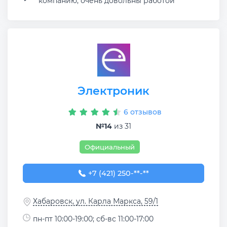
компанию, очень довольны работой
Электроник
6 отзывов
№14
из 31
Официальный
+7 (421) 250-00-66
+7 (421) 250-**-**
Хабаровск, ул. Карла Маркса, 59/1
пн-пт 10:00-19:00; сб-вс 11:00-17:00