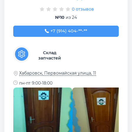
0 отзывов
№10
из 24
+7 (914) 404-91-04
+7 (914) 404-**-**
Склад
запчастей
Хабаровск, Первомайская улица, 11
пн-пт 9:00-18:00