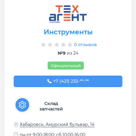
Инструменты
0 отзывов
№9
из 24
Официальный
+7 (421) 232-40-50
+7 (421) 232-**-**
Склад
запчастей
Хабаровск, Амурский бульвар, 14
пн-пт 9:00-18:00; сб 10:00-16:00