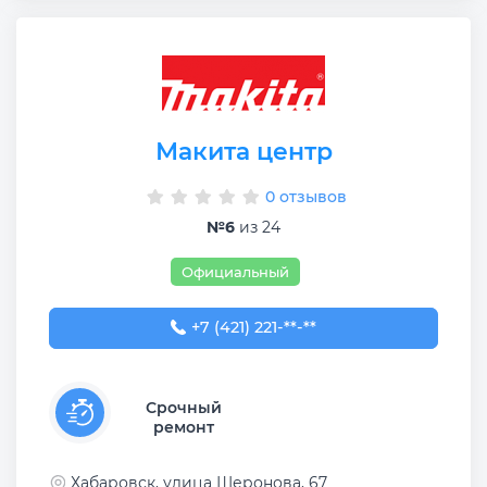
Макита центр
0 отзывов
№6
из 24
Официальный
+7 (421) 221-82-83
+7 (421) 221-**-**
Срочный
ремонт
Хабаровск, улица Шеронова, 67