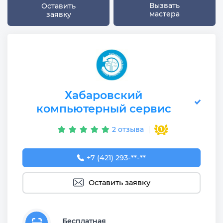
Вызвать
Оставить
мастера
заявку
Хабаровский
компьютерный сервис
2 отзыва
+7 (421) 293-73-64
+7 (421) 293-**-**
Оставить заявку
Бесплатная