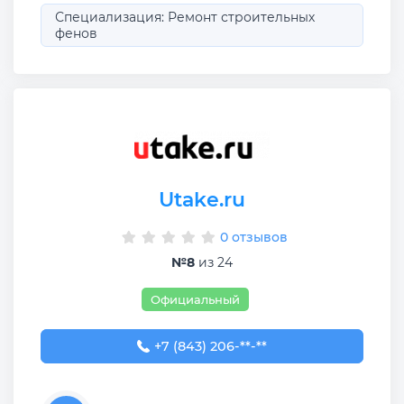
Специализация: Ремонт строительных
фенов
Utake.ru
0 отзывов
№8
из 24
Официальный
+7 (843) 206-03-65
+7 (843) 206-**-**