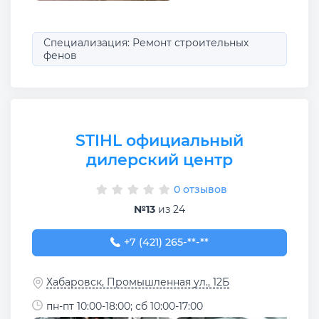
Специализация: Ремонт строительных
фенов
STIHL официальный
дилерский центр
0 отзывов
№13
из 24
+7 (421) 265-21-65
+7 (421) 265-**-**
Хабаровск, Промышленная ул., 12Б
пн-пт 10:00-18:00; сб 10:00-17:00