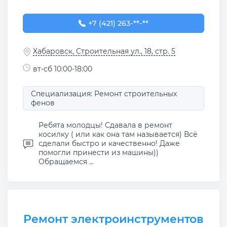
+7 (421) 263-41-08
+7 (421) 263-**-**
Хабаровск, Строительная ул., 18, стр. 5
вт-сб 10:00-18:00
Специализация: Ремонт строительных
фенов
Ребята молодцы! Сдавала в ремонт
косилку ( или как она там называется) Всё
сделали быстро и качественно! Даже
помогли принести из машины))
Обращаемся ...
Ремонт электроинструментов