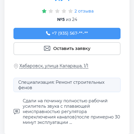
2 отзыва
№5
из 24
+7 (935) 567-66-75
+7 (935) 567-**-**
Оставить заявку
Хабаровск, улица Калараша, 1/1
Специализация: Ремонт строительных
фенов
Сдали на починку полностью рабочий
усилитель звука с плавающей
неисправностью регулятора
переключения каналов(после примерно 30
минут эксплуатации ...