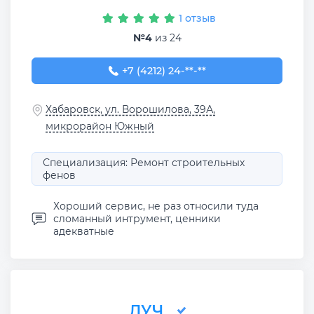
1 отзыв
№4
из 24
+7 (4212) 24-32-84
+7 (4212) 24-**-**
Хабаровск, ул. Ворошилова, 39А,
микрорайон Южный
Специализация: Ремонт строительных
фенов
Хороший сервис, не раз относили туда
сломанный интрумент, ценники
адекватные
ЛУЧ