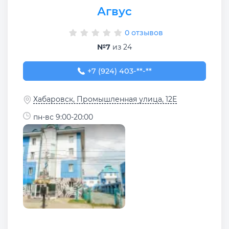
Агвус
0 отзывов
№7
из 24
+7 (924) 403-77-44
+7 (924) 403-**-**
Хабаровск, Промышленная улица, 12Е
пн-вс 9:00-20:00