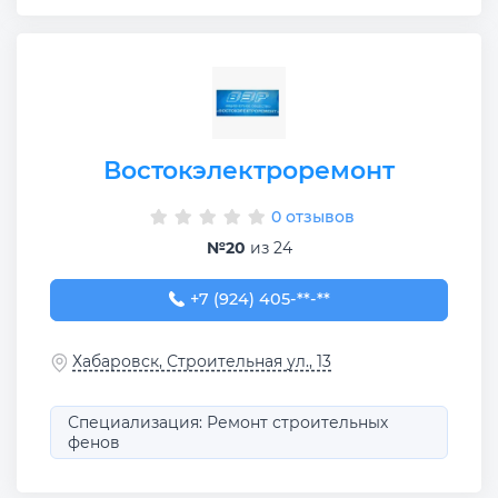
Востокэлектроремонт
0 отзывов
№20
из 24
+7 (924) 405-91-84
+7 (924) 405-**-**
Хабаровск, Строительная ул., 13
Специализация: Ремонт строительных
фенов