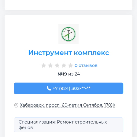
Инструмент комплекс
0 отзывов
№19
из 24
+7 (924) 302-70-50
+7 (924) 302-**-**
Хабаровск, просп. 60-летия Октября, 170Ж
Специализация: Ремонт строительных
фенов