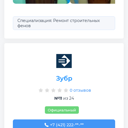
Специализация: Ремонт строительных
фенов
Зубр
0 отзывов
№11
из 24
Официальный
+7 (421) 222-67-67
+7 (421) 222-**-**