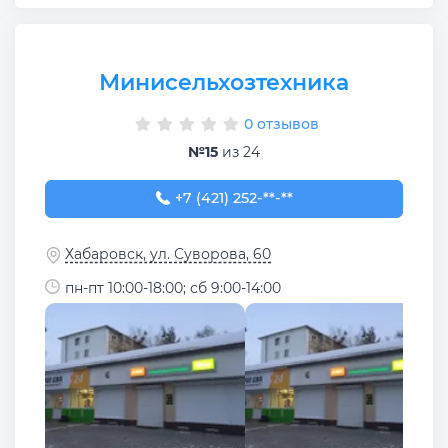
Минисельхозтехника
0 отзывов
№15
из 24
+7 (421) 252-83-75
+7 (421) 252-**-**
Хабаровск, ул. Суворова, 60
пн-пт 10:00-18:00; сб 9:00-14:00