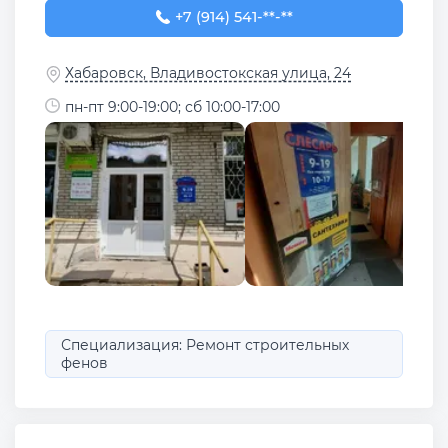
+7 (914) 541-56-15
+7 (914) 541-**-**
Хабаровск, Владивостокская улица, 24
пн-пт 9:00-19:00; сб 10:00-17:00
Специализация: Ремонт строительных
фенов