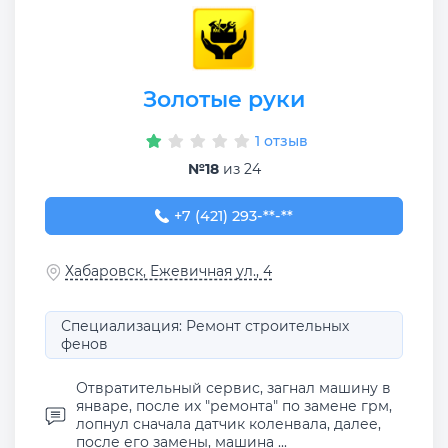
Золотые руки
1 отзыв
№18
из 24
+7 (421) 293-00-93
+7 (421) 293-**-**
Хабаровск, Ежевичная ул., 4
Специализация: Ремонт строительных
фенов
Отвратительный сервис, загнал машину в
январе, после их "ремонта" по замене грм,
лопнул сначала датчик коленвала, далее,
после его замены, машина ...