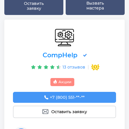
Вызвать
Оставить
мастера
заявку
CompHelp
13 отзывов
Акции
+7 (800) 551-74-09
+7 (800) 551-**-**
Оставить заявку