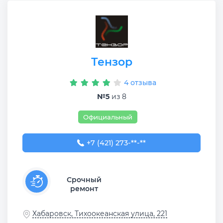
Тензор
4 отзыва
№5
из 8
Официальный
+7 (421) 273-16-47
+7 (421) 273-**-**
Срочный
ремонт
Хабаровск, Тихоокеанская улица, 221