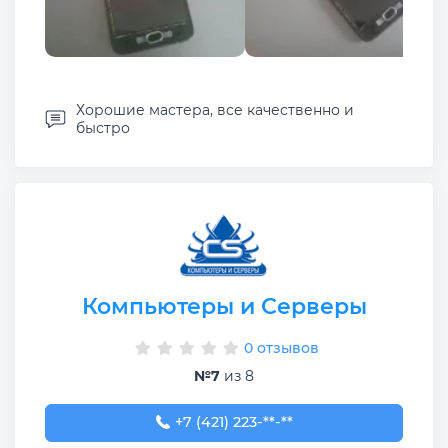
Хорошие мастера, все качественно и
быстро
Компьютеры и Серверы
0 отзывов
№7
из 8
+7 (421) 223-70-34
+7 (421) 223-**-**