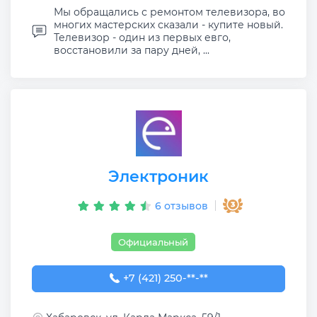
Мы обращались с ремонтом телевизора, во
многих мастерских сказали - купите новый.
Телевизор - один из первых евго,
восстановили за пару дней, ...
Электроник
6 отзывов
Официальный
+7 (421) 250-00-66
+7 (421) 250-**-**