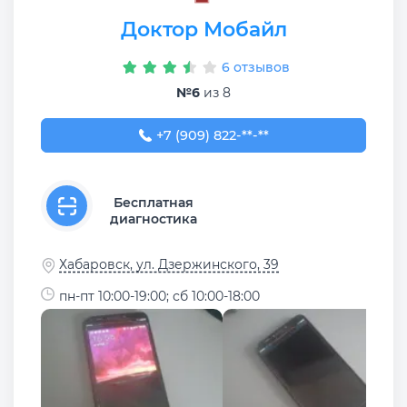
Доктор Мобайл
6 отзывов
№6
из 8
+7 (909) 822-81-80
+7 (909) 822-**-**
Бесплатная
диагностика
Хабаровск, ул. Дзержинского, 39
пн-пт 10:00-19:00; сб 10:00-18:00