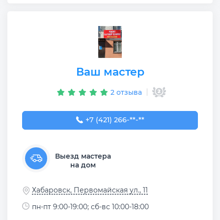
Ваш мастер
2 отзыва
+7 (421) 266-42-55
+7 (421) 266-**-**
Выезд мастера
на дом
Хабаровск, Первомайская ул., 11
пн-пт 9:00-19:00; сб-вс 10:00-18:00