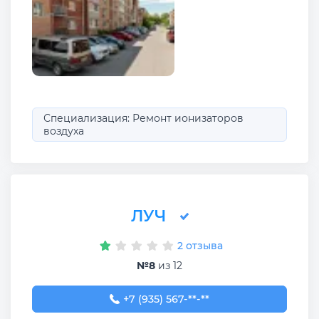
Специализация: Ремонт ионизаторов
воздуха
ЛУЧ
2 отзыва
№8
из 12
+7 (935) 567-66-75
+7 (935) 567-**-**