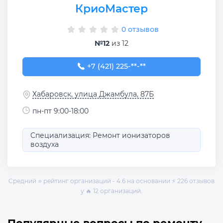
КриоМастер
0 отзывов
№12
из 12
+7 (421) 225-77-66
+7 (421) 225-**-**
Хабаровск, улица Джамбула, 87Б
пн-пт 9:00-18:00
Специализация: Ремонт ионизаторов
воздуха
Средний ⭐ рейтинг организаций - 4.6 на основании ⚡ 226 отзывов
у 🔥 12 организаций.