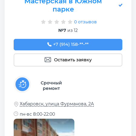
Мастерская в Южном
парке
0 отзывов
№7
из 12
+7 (914) 158-14-77
+7 (914) 158-**-**
Оставить заявку
Срочный
ремонт
Хабаровск, улица Фурманова, 2А
пн-вс 8:00-22:00