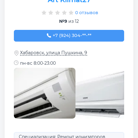
0 отзывов
№9
из 12
+7 (924) 304-40-32
+7 (924) 304-**-**
Хабаровск, улица Пушкина, 9
пн-вс 8:00-23:00
Специализация: Ремонт ионизаторов