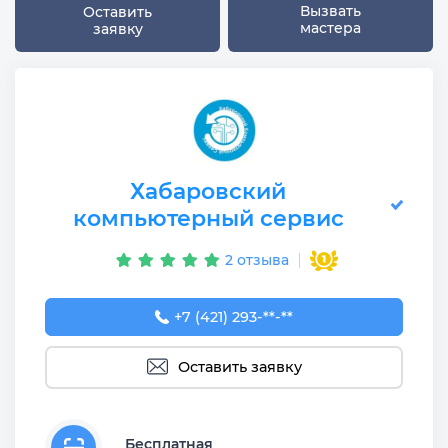
Вызвать
Оставить
мастера
заявку
Хабаровский
компьютерный сервис
2 отзыва
+7 (421) 293-73-64
+7 (421) 293-**-**
Оставить заявку
Бесплатная