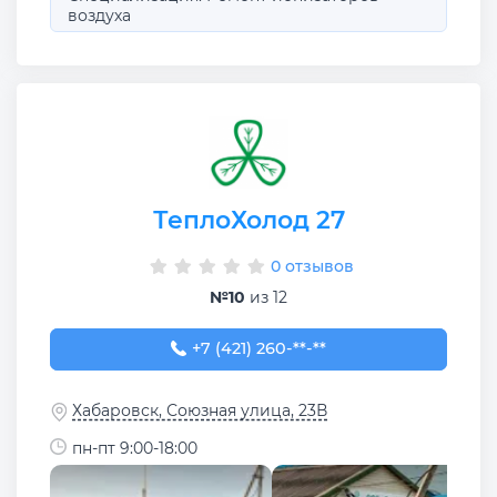
воздуха
ТеплоХолод 27
0 отзывов
№10
из 12
+7 (421) 260-03-50
+7 (421) 260-**-**
Хабаровск, Союзная улица, 23В
пн-пт 9:00-18:00