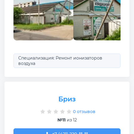
Специализация: Ремонт ионизаторов
воздуха
Бриз
0 отзывов
№11
из 12
+7 (421) 220-84-08
+7 (421) 220-**-**