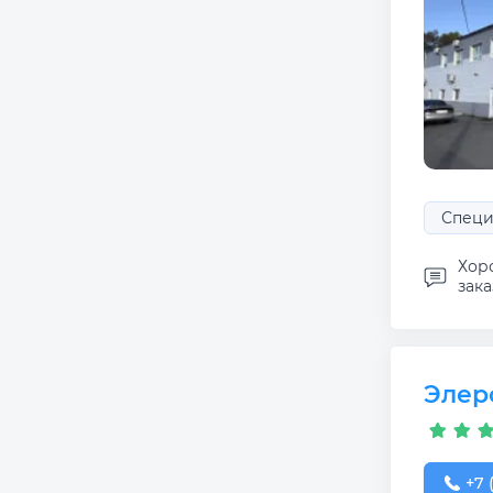
Специ
Хор
зак
Элер
+7 (
+7 