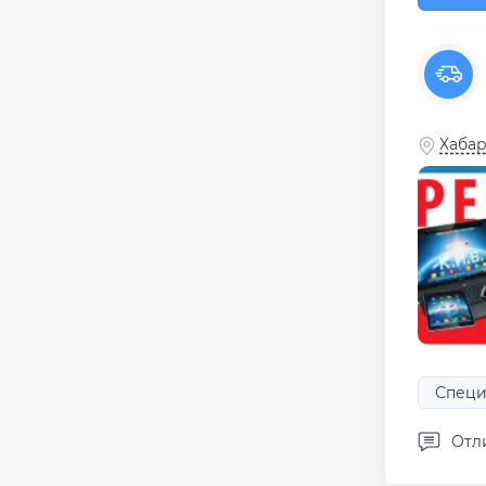
Хабар
Специ
Отл