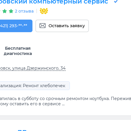
ровский компьютерный сервис
2 отзыва
421) 293-73-64
(421) 293-**-**
Оставить заявку
Бесплатная
диагностика
овск, улица Дзержинского, 34
ализация: Ремонт хлебопечек
тилась в субботу со срочным ремонтом ноутбука. Переживал
ому оставить его в сервисе ...