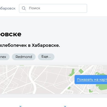
абаровск
ровске
хлебопечек в Хабаровске.
inex
Redmond
Еще...
Показать на кар