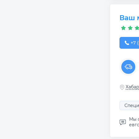
Ваш 
+7 (
+7 (
Хабар
Специ
Мы 
евго