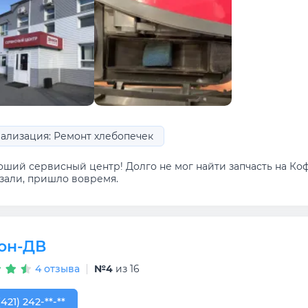
ализация: Ремонт хлебопечек
оший сервисный центр! Долго не мог найти запчасть на Коф
азали, пришло вовремя.
он-ДВ
4 отзыва
№4
из 16
421) 242-63-44
(421) 242-**-**