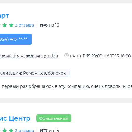
арт
2 отзыва
№6
из 16
924) 413-17-96
924) 413-**-**
овск, Волочаевская ул., 123
пн-пт 11:15-19:00; сб 13:15-18:00
ализация: Ремонт хлебопечек
в первый раз обращаюсь в эту компанию, очень довольны р
ис Центр
Официальный
2 отзыва
№7
из 16