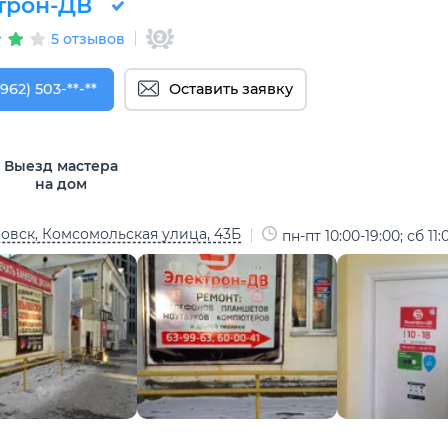
трон-ДВ
5 отзывов
962) 503-99-63
(962) 503-**-**
Оставить заявку
Выезд мастера
на дом
овск, Комсомольская улица, 43Б
пн-пт 10:00-19:00; сб 11: