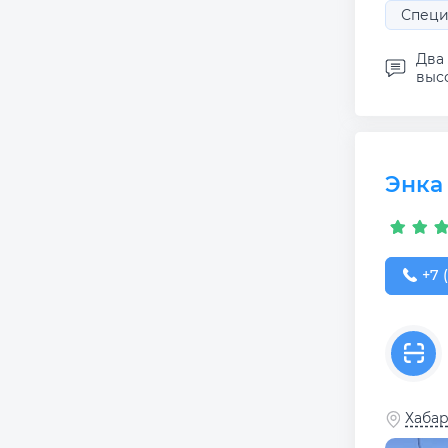
Специ
Два 
высо
Энка
+7 (
+7 (
Хабар