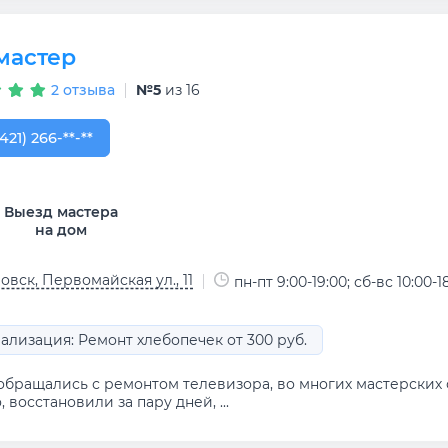
мастер
2 отзыва
№5
из 16
421) 266-42-55
421) 266-**-**
Выезд мастера
на дом
овск, Первомайская ул., 11
пн-пт 9:00-19:00; сб-вс 10:00-1
ализация: Ремонт хлебопечек от 300 руб.
обращались с ремонтом телевизора, во многих мастерских с
, восстановили за пару дней, ...