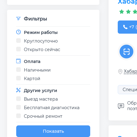
Хаба
Фильтры
+7 (
+7 
Режим работы
Круглосуточно
Открыто сейчас
Оплата
Наличными
Хабар
Картой
Специ
Другие услуги
Выезд мастера
Обра
Бесплатная диагностика
поэт
Срочный ремонт
Показать