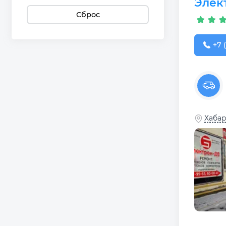
Элек
Сброс
+7 (
+7 
Хабар