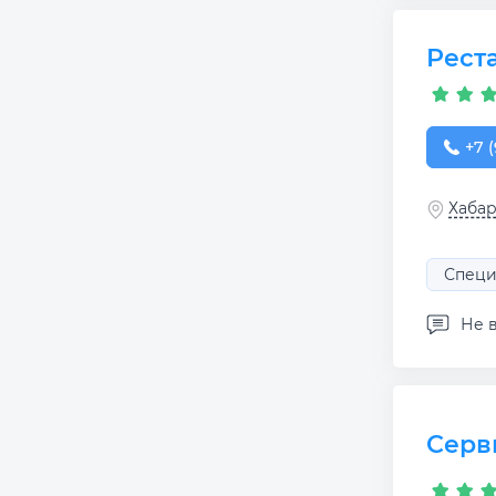
Рест
+7 (
+7 (
Хабар
Специ
Не 
Серв